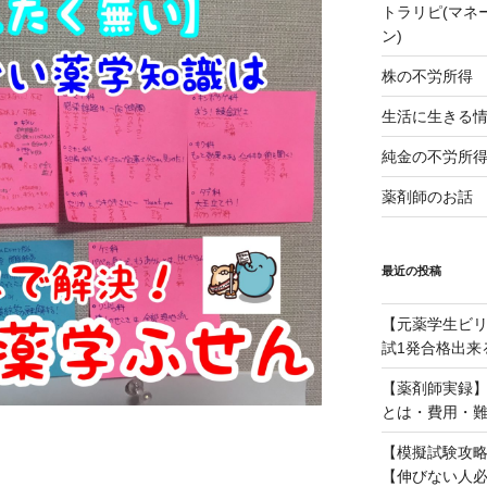
トラリピ(マネ
ン)
株の不労所得
生活に生きる
純金の不労所
薬剤師のお話
最近の投稿
【元薬学生ビ
試1発合格出来
【薬剤師実録
とは・費用・
【模擬試験攻略
【伸びない人