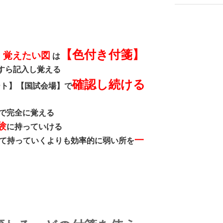
【色付き付箋】
・覚えたい図
は
すら記入し覚える
確認し
続ける
ート】【国試会場】で
で完全に覚える
験
に持っていける
一
て持っていくよりも効率的に弱い所を