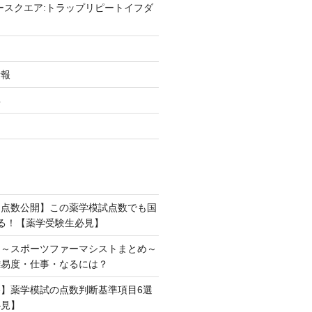
ースクエア:トラップリピートイフダ
情報
得
リ点数公開】この薬学模試点数でも国
る！【薬学受験生必見】
】～スポーツファーマシストまとめ～
難易度・仕事・なるには？
】薬学模試の点数判断基準項目6選
必見】