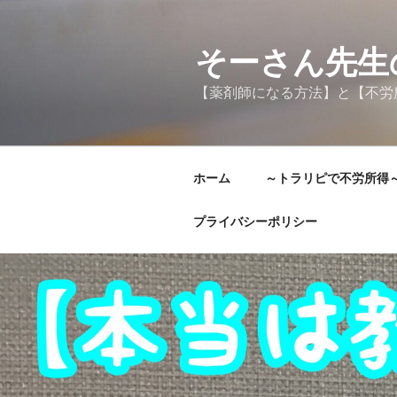
コ
ン
テ
そーさん先生
ン
【薬剤師になる方法】と【不労
ツ
へ
ス
キ
ホーム
～トラリピで不労所得
ッ
プ
プライバシーポリシー