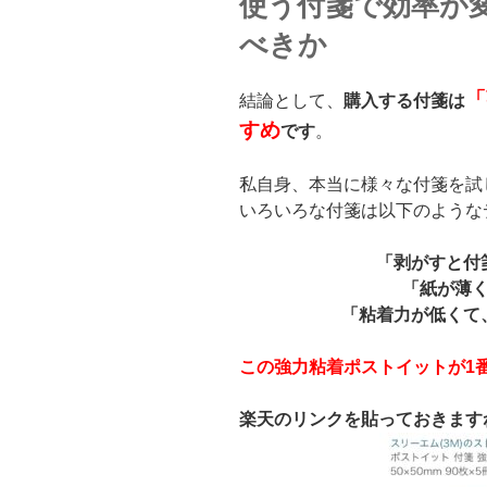
使う付箋で効率が
べきか
「
結論として、
購入する付箋は
すめ
です
。
私自身、本当に様々な付箋を試
いろいろな付箋は以下のような
「剥がすと付
「紙が薄
「粘着力が低くて
この
強力粘着ポストイット
が
1
楽天のリンクを貼っておきます