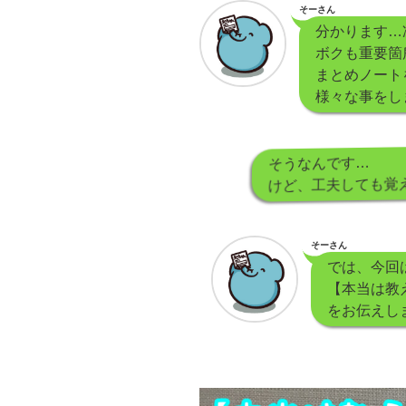
そーさん
分かります…凄
ボクも重要箇
まとめノート
様々な事をし
そうなんです…
けど、工夫しても覚
そーさん
では、今回
【本当は教
をお伝えし