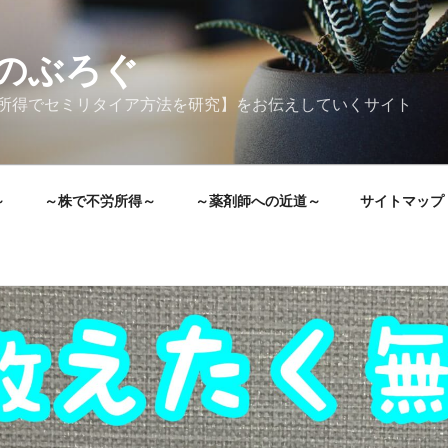
のぶろぐ
所得でセミリタイア方法を研究】をお伝えしていくサイト
～
～株で不労所得～
～薬剤師への近道～
サイトマップ