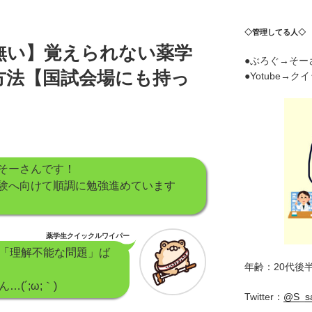
◇管理してる人◇
無い】覚えられない薬学
●ぶろぐ→そー
方法【国試会場にも持っ
●Yotube→
そーさんです！
験へ向けて順調に勉強進めています
薬学生クイックルワイパー
「理解不能な問題」ば
年齢：20代後
(´;ω;｀)
Twitter：
@S_s