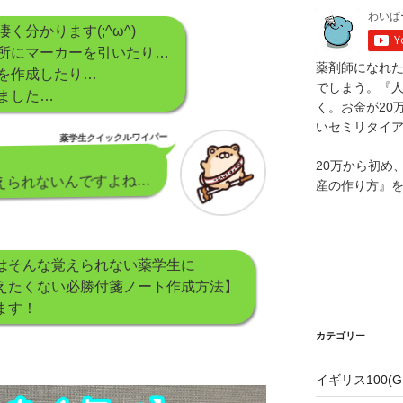
く分かります(;^ω^)
所にマーカーを引いたり…
薬剤師になれ
を作成したり…
でしまう。『
ました…
く。お金が20
いセミリタイ
薬学生クイックルワイパー
20万から初め
えられないんですよね…
産の作り方』
はそんな覚えられない薬学生に
えたくない必勝付箋ノート作成方法】
ます！
カテゴリー
イギリス100(