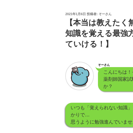
投
2021年1月6日
投稿者:
そーさん
稿
【本当は教えたく
日:
知識を覚える最強
ていける！】
そーさん
こんにちは！
薬剤師国家試
か？
いつも「覚えられない知識」
かりで…
思うように勉強進んでいません…