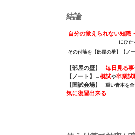
結論
自分の覚えられない知識
にひた
その付箋を
【部屋の壁】【ノ
【部屋の壁】
毎日見る事
→
【ノート】
模試
卒業試
→
や
【国試会場】
→
重い青本を全
気に復習出来る