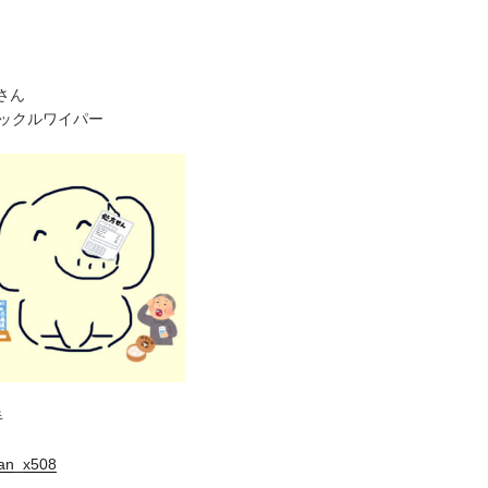
さん
クイックルワイパー
半
an_x508