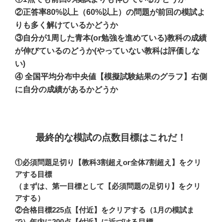
②
正答率
80%
以上（
60%
以上）の問題が前回の模試よ
りも多く
解けているかどうか
③自分が
1
周した青本
(or
勉強を進めている
)
教科の成績
が伸びているのどうか
(
やっていない教科は評価しな
い
)
④
全国平均分布中央値【模擬試験結果のグラフ】右側
に
自分の成績があるかどうか
最終的な模試の点数目標はこれだ！
①
必須問題足切り【教科
3
割超え
or
全体
7
割超え】
をクリ
アする目標
（まずは、第一目標として【必須問題の足切り】をクリ
アする）
②合格目標225点
【付近】
をクリアする（1月の模試ま
で）
年内に
200
点【付近】に近づける目標