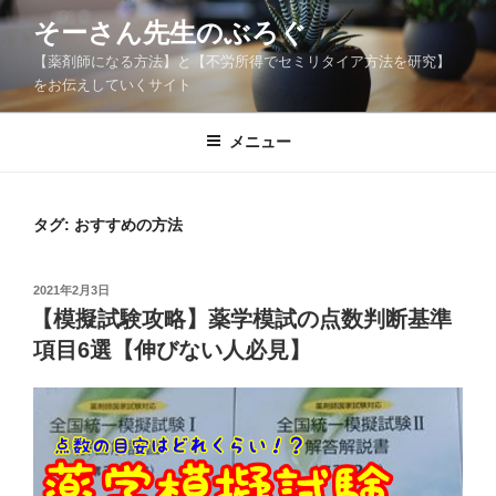
コ
そーさん先生のぶろぐ
ン
【薬剤師になる方法】と【不労所得でセミリタイア方法を研究】
テ
をお伝えしていくサイト
ン
ツ
メニュー
へ
ス
キ
ッ
タグ:
おすすめの方法
プ
投
2021年2月3日
稿
【模擬試験攻略】薬学模試の点数判断基準
日:
項目6選【伸びない人必見】