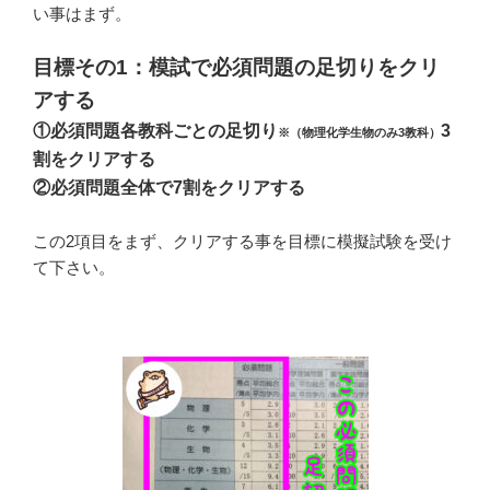
い事はまず。
目標その1：模試で必須問題の足切りをクリ
アする
①必
須問題各教科ごとの足切り
3
※（物理化学生物のみ3教科）
割をクリア
する
②
必須問題全体で7割をクリア
する
この2項目をまず、クリアする事を目標に模擬試験を受け
て下さい。