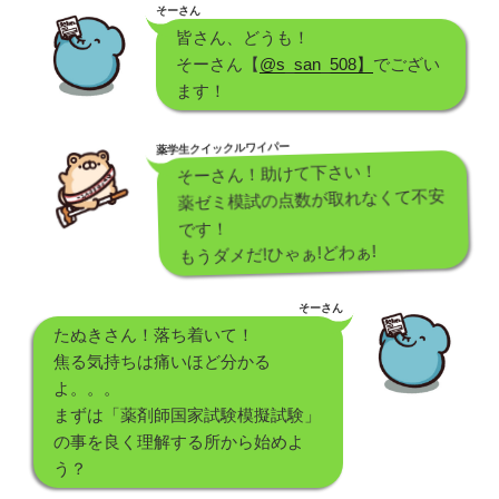
そーさん
皆さん、どうも！
そーさん【
@s_san_508】
でござい
ます！
薬学生クイックルワイパー
そーさん！助けて下さい！
薬ゼミ模試の点数が取れなくて不安
です！
もうダメだ!ひゃぁ!どわぁ!
そーさん
たぬきさん！落ち着いて！
焦る気持ちは痛いほど分かる
よ。。。
まずは「薬剤師国家試験模擬試験」
の事を良く理解する所から始めよ
う？