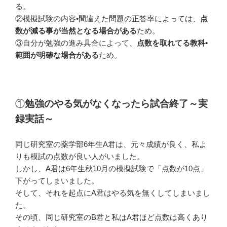
る。
②模擬試験の内容•間違えた問題の正答率によっては、
点
数が減る事が当然となる場合がある
ため。
③自分が勉強の進み具合によって、
点数を取れてる教科•
範囲が明確な場合がある
ため。
①
勉強のやる気がなくなったら試合終了～実
録実話～
同じ研究室の薬学部6年生A君は、元々成績が良く、私よ
りも模試の点数が良い人がいました。
しかし、A君は6年生秋10月の模擬試験で「点数が10点」
下がってしまいました。
そして、それを起点にA君はやる気を無くしてしまいまし
た。
その頃、同じ研究室のB君と私はA君ほど点数は高くあり