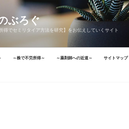
のぶろぐ
所得でセミリタイア方法を研究】をお伝えしていくサイト
～
～株で不労所得～
～薬剤師への近道～
サイトマップ