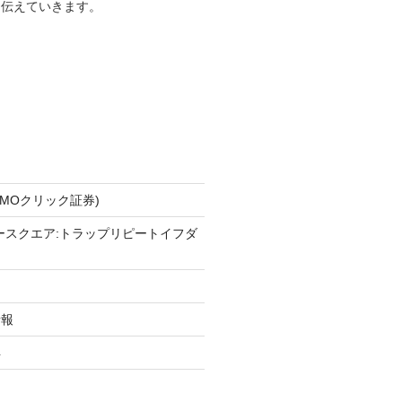
を伝えていきます。
GMOクリック証券)
ースクエア:トラップリピートイフダ
情報
得