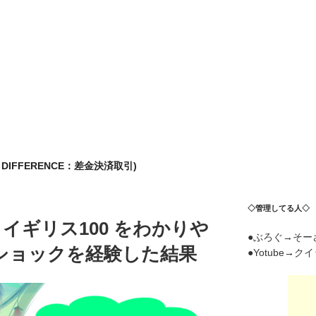
R DIFFERENCE：差金決済取引)
◇管理してる人◇
イギリス100 をわかりや
●ぶろぐ→そー
ショックを経験した結果
●Yotube→