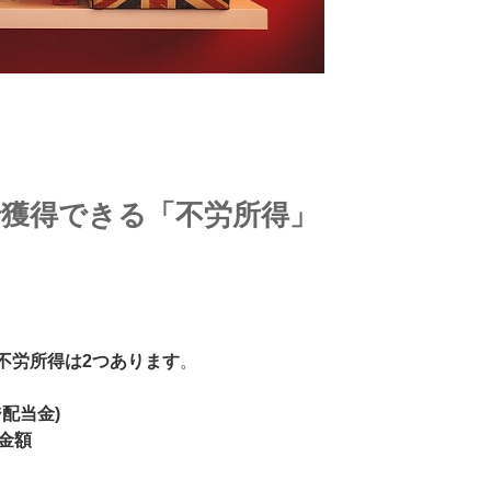
で獲得できる「不労所得」
不労所得は2つあります
。
配当金)
の金額