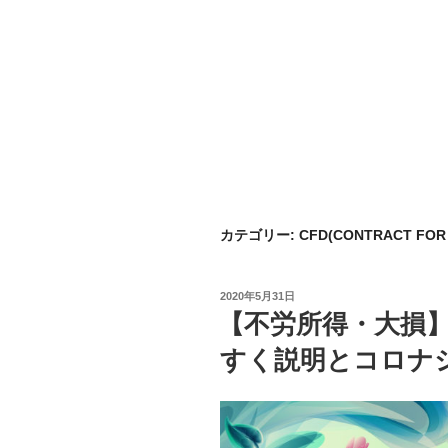
カテゴリー:
CFD(CONTRACT FO
投
2020年5月31日
稿
【不労所得・大損】
日:
すく説明とコロナ