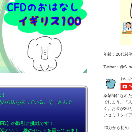
年齢：20代後
Twitter：
@S_s
は！
薬剤師になれ
でしまう。『
資の方法を探している、そーさんで
く。お金が20
いセミリタイ
FD】の取引に挑戦です！
20万から初め
00という、株のセットを買ってみまし