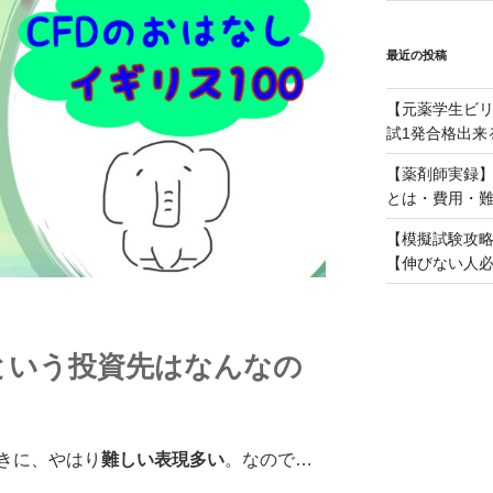
最近の投稿
【元薬学生ビ
試1発合格出来
【薬剤師実録
とは・費用・
【模擬試験攻略
【伸びない人
」という投資先はなんなの
きに、やはり
難しい表現多い
。なので…