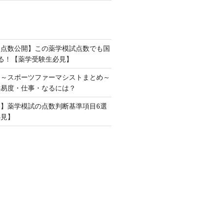
リ点数公開】この薬学模試点数でも国
る！【薬学受験生必見】
】～スポーツファーマシストまとめ～
難易度・仕事・なるには？
】薬学模試の点数判断基準項目6選
必見】