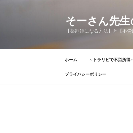
コ
ン
テ
そーさん先生
ン
【薬剤師になる方法】と【不労
ツ
へ
ス
キ
ホーム
～トラリピで不労所得
ッ
プ
プライバシーポリシー