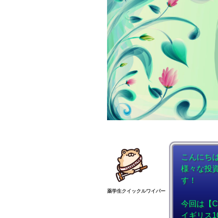
こんにち
様々な投
す！
薬学生クイックルワイパー
今回は【C
イギリス1