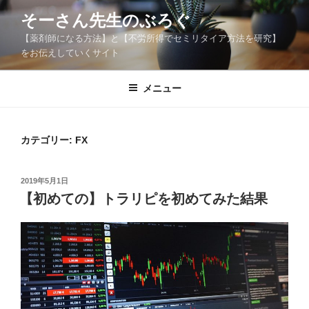
コ
そーさん先生のぶろぐ
ン
【薬剤師になる方法】と【不労所得でセミリタイア方法を研究】
テ
をお伝えしていくサイト
ン
ツ
メニュー
へ
ス
キ
ッ
カテゴリー:
FX
プ
投
2019年5月1日
稿
【初めての】トラリピを初めてみた結果
日: